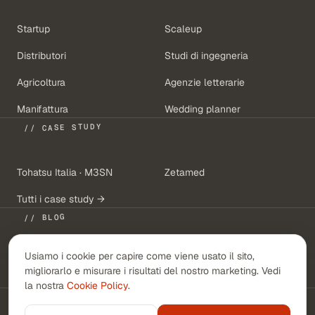
Startup
Scaleup
Distributori
Studi di ingegneria
Agricoltura
Agenzie letterarie
Manifattura
Wedding planner
// CASE STUDY
Tohatsu Italia · M3SN
Zetamed
Tutti i case study →
// BLOG
Usiamo i cookie per capire come viene usato il sito,
Il costo della conoscenza
migliorarlo e misurare i risultati del nostro marketing. Vedi
che non si trova
la nostra
Cookie Policy
.