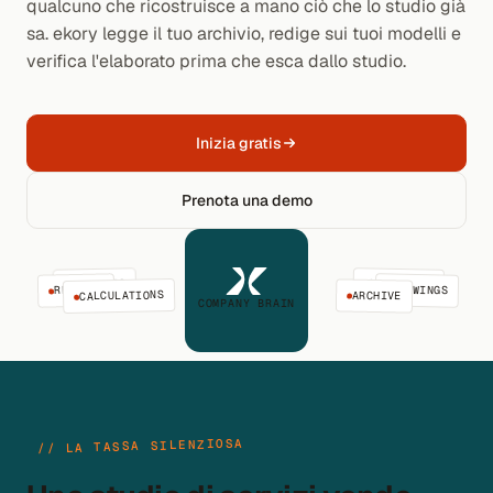
qualcuno che ricostruisce a mano ciò che lo studio già
sa. ekory legge il tuo archivio, redige sui tuoi modelli e
verifica l'elaborato prima che esca dallo studio.
Inizia gratis
Prenota una demo
PROJECTS
NORMATIVE
REPORTS
DRAWINGS
CALCULATIONS
ARCHIVE
COMPANY BRAIN
// LA TASSA SILENZIOSA