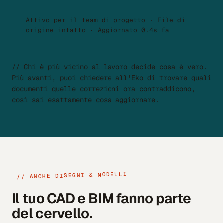
Attivo per il team di progetto · File di
origine intatto · Aggiornato 0.4s fa
// Chi è più vicino al lavoro decide cosa è vero.
Più avanti, puoi chiedere all'Eko di trovare quali
documenti quelle correzioni ora contraddicono,
così sai esattamente cosa aggiornare.
// ANCHE DISEGNI & MODELLI
Il tuo CAD e BIM
fanno parte
del cervello.