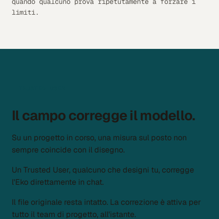
quando qualcuno prova ripetutamente a forzare i
limiti.
TRUSTED USER
Il campo corregge il modello.
Su un progetto in corso, una misura sul posto non
sempre coincide con il disegno.
Un Trusted User, qualcuno che designi tu, corregge
l'Eko direttamente in chat.
Il file originale resta intatto. La correzione è attiva per
tutto il team di progetto, all'istante.